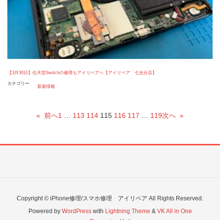
【3月30日】任天堂Switchの修理もアイリペアへ【アイリペア 七光台店】
カテゴリー
新着情報
«
前へ
1
…
113
114
115
116
117
…
119
次へ
»
Copyright © iPhone修理/スマホ修理 アイリペア All Rights Reserved.
Powered by
WordPress
with
Lightning Theme
&
VK All in One