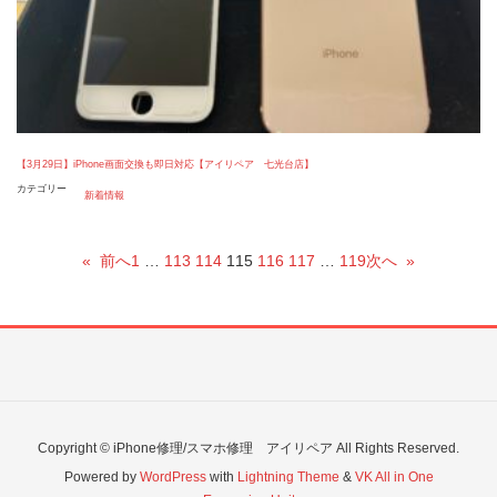
【3月29日】iPhone画面交換も即日対応【アイリペア 七光台店】
カテゴリー
新着情報
«
前へ
1
…
113
114
115
116
117
…
119
次へ
»
Copyright © iPhone修理/スマホ修理 アイリペア All Rights Reserved.
Powered by
WordPress
with
Lightning Theme
&
VK All in One