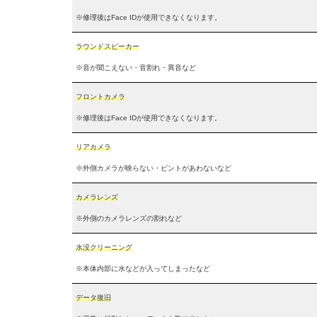
※修理後はFace IDが使用できなくなります。
ラウンドスピーカー
※音が聞こえない・音割れ・異音など
フロントカメラ
※修理後はFace IDが使用できなくなります。
リアカメラ
※外側カメラが映らない・ピントがあわないなど
カメラレンズ
※外側のカメラレンズの割れなど
水没クリーニング
※本体内部に水などが入ってしまったなど
データ復旧