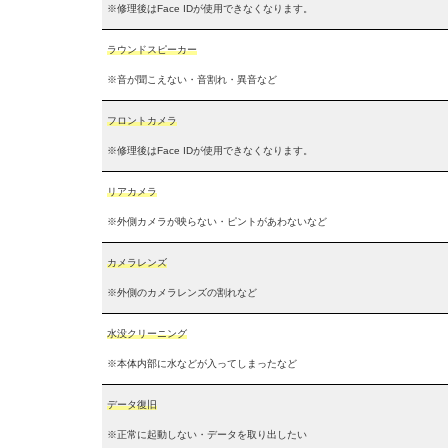
※修理後はFace IDが使用できなくなります。
ラウンドスピーカー
※音が聞こえない・音割れ・異音など
フロントカメラ
※修理後はFace IDが使用できなくなります。
リアカメラ
※外側カメラが映らない・ピントがあわないなど
カメラレンズ
※外側のカメラレンズの割れなど
水没クリーニング
※本体内部に水などが入ってしまったなど
データ復旧
※正常に起動しない・データを取り出したい