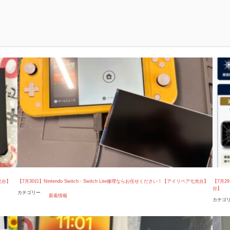
光台】
【7月30日】Nintendo Switch・Switch Lite修理ならお任せください！【アイリペア七光台】
【7月2
台】
カテゴリー
新着情報
カテゴ