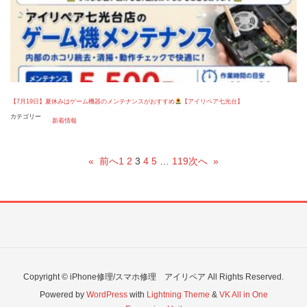
【7月19日】夏休みはゲーム機器のメンテナンスがおすすめ
【アイリペア七光台】
カテゴリー
新着情報
«
前へ
1
2
3
4
5
…
119
次へ
»
Copyright © iPhone修理/スマホ修理 アイリペア All Rights Reserved.
Powered by
WordPress
with
Lightning Theme
&
VK All in One