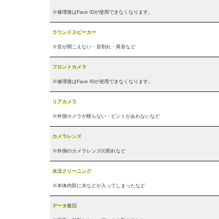
※修理後はFace IDが使用できなくなります。
ラウンドスピーカー
※音が聞こえない・音割れ・異音など
フロントカメラ
※修理後はFace IDが使用できなくなります。
リアカメラ
※外側カメラが映らない・ピントがあわないなど
カメラレンズ
※外側のカメラレンズの割れなど
水没クリーニング
※本体内部に水などが入ってしまったなど
データ復旧