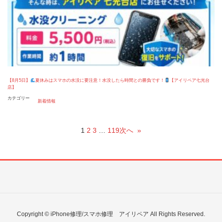
【8月5日】
夏休みはスマホの水没に要注意！水没したら時間との勝負です！
【アイリペア七光台
店】
カテゴリー
新着情報
1
2
3
…
119
次へ
»
Copyright © iPhone修理/スマホ修理 アイリペア All Rights Reserved.