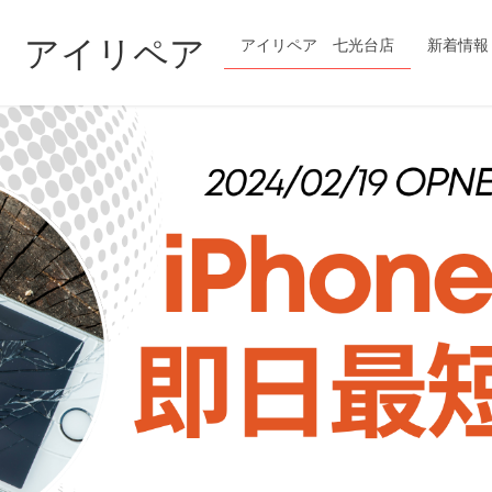
修理 アイリペア
アイリペア 七光台店
新着情報