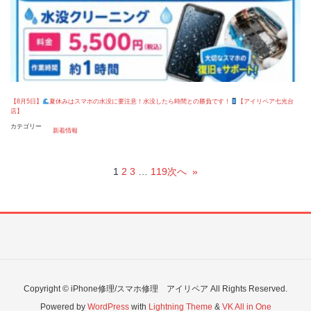
【8月5日】
夏休みはスマホの水没に要注意！水没したら時間との勝負です！
【アイリペア七光台
店】
カテゴリー
新着情報
1
2
3
…
119
次へ
»
Copyright © iPhone修理/スマホ修理 アイリペア All Rights Reserved.
Powered by
WordPress
with
Lightning Theme
&
VK All in One