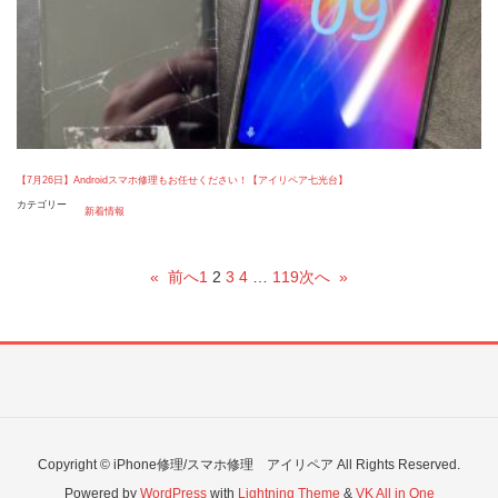
【7月26日】Androidスマホ修理もお任せください！【アイリペア七光台】
カテゴリー
新着情報
«
前へ
1
2
3
4
…
119
次へ
»
Copyright © iPhone修理/スマホ修理 アイリペア All Rights Reserved.
Powered by
WordPress
with
Lightning Theme
&
VK All in One