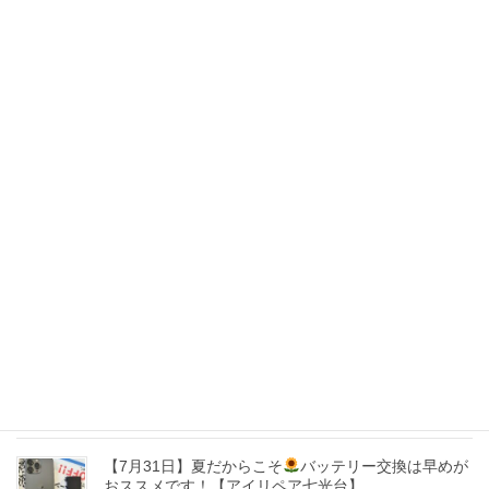
【8月5日】
夏休みはスマホの水没に要注意！水没
したら時間との勝負です！
【アイリペア七光台店】
2026年8月5日
【8月4日】Androidスマホ修理ならお任せください！
【アイリペア七光台店】
2026年8月4日
【8月3日】 ゲーム機のバッテリー膨張修理も！【ア
イリペア 七光台店】
2026年8月3日
【8月1日】iPhoneの液晶割れたままにしていません
か・・・？【アイリペア七光台店】
2026年8月1日
【7月31日】夏だからこそ
バッテリー交換は早めが
おススメです！【アイリペア七光台】