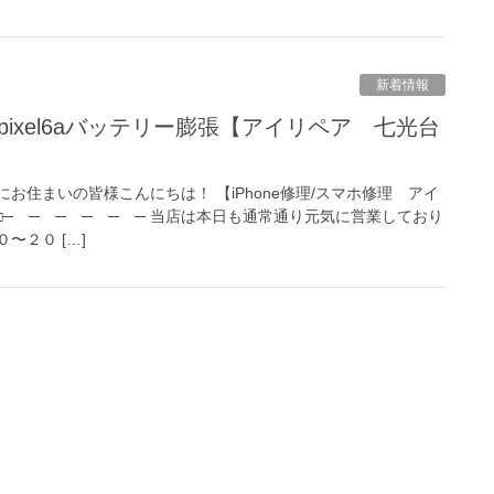
新着情報
お住まいの皆様こんにちは！ 【iPhone修理/スマホ修理 アイ
 □─ ─ ─ ─ ─ ─ 当店は本日も通常通り元気に営業しており
〜２０ […]