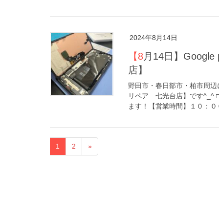
2024年8月14日
【8月14日】Google pixel6aバッテリー膨張【アイリペア 七光台
店】
野田市・春日部市・柏市周辺に
リペア 七光台店】です^_^
ます！【営業時間】１０：００
1
2
»