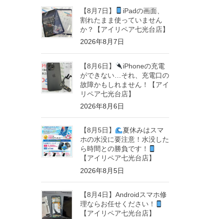
【8月7日】
iPadの画面、
割れたまま使っていません
か？【アイリペア七光台店】
2026年8月7日
【8月6日】
iPhoneの充電
ができない…それ、充電口の
故障かもしれません！【アイ
リペア七光台店】
2026年8月6日
【8月5日】
夏休みはスマ
ホの水没に要注意！水没した
ら時間との勝負です！
【アイリペア七光台店】
2026年8月5日
【8月4日】Androidスマホ修
理ならお任せください！
【アイリペア七光台店】