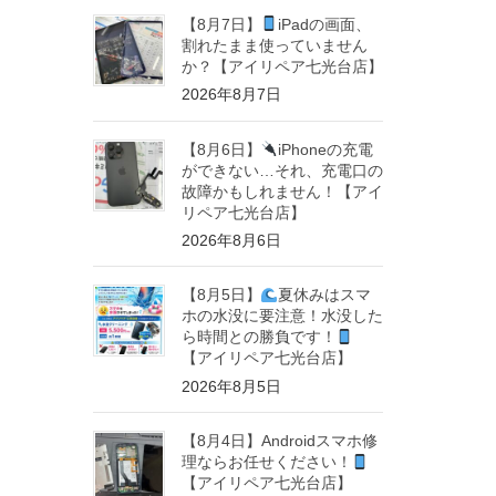
【8月7日】
iPadの画面、
割れたまま使っていません
か？【アイリペア七光台店】
2026年8月7日
【8月6日】
iPhoneの充電
ができない…それ、充電口の
故障かもしれません！【アイ
リペア七光台店】
2026年8月6日
【8月5日】
夏休みはスマ
ホの水没に要注意！水没した
ら時間との勝負です！
【アイリペア七光台店】
2026年8月5日
【8月4日】Androidスマホ修
理ならお任せください！
【アイリペア七光台店】