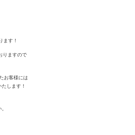
おります！
ておりますので
たお客様には
いたします！
い。
！