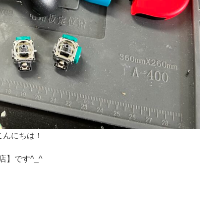
こんにちは！
店】です^_^
！