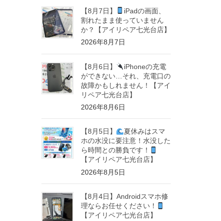
【8月7日】
iPadの画面、
割れたまま使っていません
か？【アイリペア七光台店】
2026年8月7日
【8月6日】
iPhoneの充電
ができない…それ、充電口の
故障かもしれません！【アイ
リペア七光台店】
2026年8月6日
【8月5日】
夏休みはスマ
ホの水没に要注意！水没した
ら時間との勝負です！
【アイリペア七光台店】
2026年8月5日
【8月4日】Androidスマホ修
理ならお任せください！
【アイリペア七光台店】