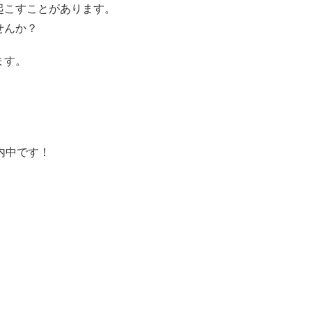
起こすことがあります。
せんか？
ます。
！
内中です！
。