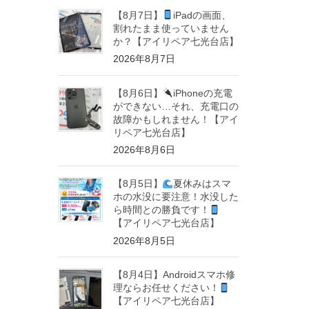
【8月7日】
iPadの画面、
割れたまま使っていません
か？【アイリペア七光台店】
2026年8月7日
【8月6日】
iPhoneの充電
ができない…それ、充電口の
故障かもしれません！【アイ
リペア七光台店】
2026年8月6日
【8月5日】
夏休みはスマ
ホの水没に要注意！水没した
ら時間との勝負です！
【アイリペア七光台店】
2026年8月5日
【8月4日】Androidスマホ修
理ならお任せください！
【アイリペア七光台店】